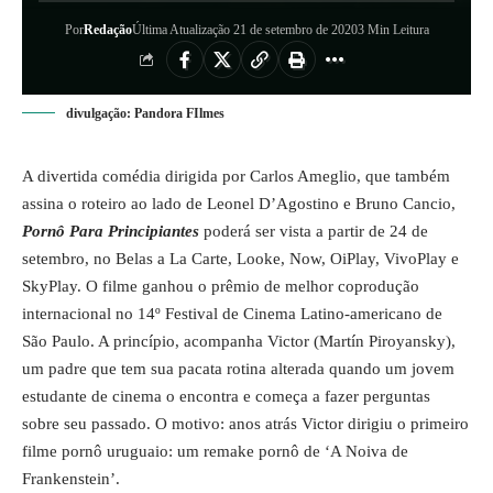
Por
Redação
Última Atualização 21 de setembro de 2020
3 Min Leitura
divulgação: Pandora FIlmes
A divertida comédia dirigida por Carlos Ameglio, que também
assina o roteiro ao lado de Leonel D’Agostino e Bruno Cancio,
Pornô Para Principiantes
poderá ser vista a partir de 24 de
setembro, no Belas a La Carte, Looke, Now, OiPlay, VivoPlay e
SkyPlay. O filme ganhou o prêmio de melhor coprodução
internacional no 14º Festival de Cinema Latino-americano de
São Paulo. A princípio, acompanha Victor (Martín Piroyansky),
um padre que tem sua pacata rotina alterada quando um jovem
estudante de cinema o encontra e começa a fazer perguntas
sobre seu passado. O motivo: anos atrás Victor dirigiu o primeiro
filme pornô uruguaio: um remake pornô de ‘A Noiva de
Frankenstein’.