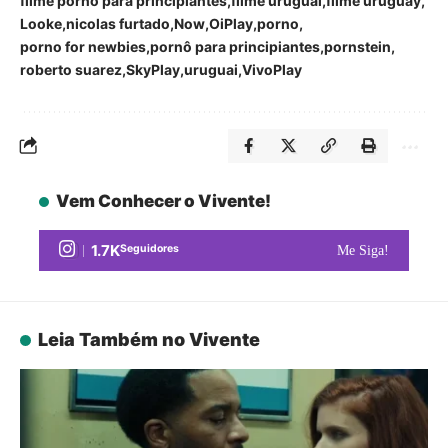
filme porno para principiantes
filme uruguai
filme uruguay
Looke
nicolas furtado
Now
OiPlay
porno
porno for newbies
pornô para principiantes
pornstein
roberto suarez
SkyPlay
uruguai
VivoPlay
Vem Conhecer o Vivente!
1.7K
Seguidores
Me Siga!
Leia Também no Vivente