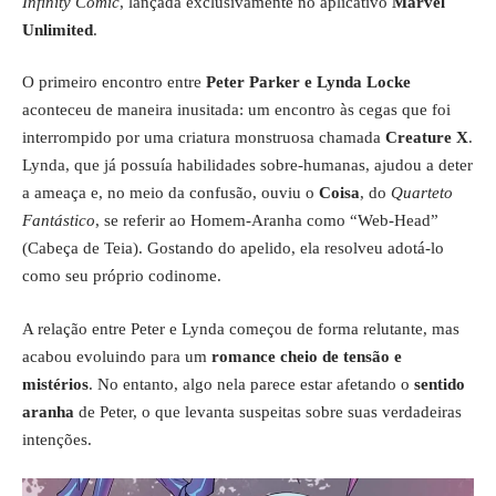
Infinity Comic
, lançada exclusivamente no aplicativo
Marvel
Unlimited
.
O primeiro encontro entre
Peter Parker e Lynda Locke
aconteceu de maneira inusitada: um encontro às cegas que foi
interrompido por uma criatura monstruosa chamada
Creature X
.
Lynda, que já possuía habilidades sobre-humanas, ajudou a deter
a ameaça e, no meio da confusão, ouviu o
Coisa
, do
Quarteto
Fantástico
, se referir ao Homem-Aranha como “Web-Head”
(Cabeça de Teia). Gostando do apelido, ela resolveu adotá-lo
como seu próprio codinome.
A relação entre Peter e Lynda começou de forma relutante, mas
acabou evoluindo para um
romance cheio de tensão e
mistérios
. No entanto, algo nela parece estar afetando o
sentido
aranha
de Peter, o que levanta suspeitas sobre suas verdadeiras
intenções.