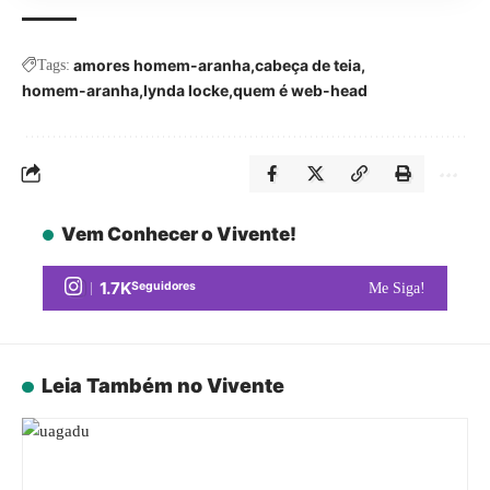
amores homem-aranha
cabeça de teia
Tags:
homem-aranha
lynda locke
quem é web-head
Vem Conhecer o Vivente!
1.7K
Seguidores
Me Siga!
Leia Também no Vivente