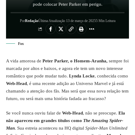
pode colocar Peter Parker em perigo.
Por
Redação
Última Atualização 13 de março de 2025
5 Min Leitura
Fox
A vida amorosa de
Peter Parker, o Homem-Aranha,
sempre foi
marcada por altos e baixos, e agora ele tem um novo interesse
romântico que pode mudar tudo.
Lynda Locke
, conhecida como
Web-Head
, é uma recente adição ao Universo Marvel e já está
chamando a atenção dos fãs. Mas será que essa nova relação tem
futuro, ou será mais uma história fadada ao fracasso?
Se você nunca ouviu falar de
Web-Head
, não se preocupe.
Ela
não apareceu em grandes títulos como
The Amazing Spider-
Man
. Sua estreia aconteceu na HQ digital
Spider-Man Unlimited