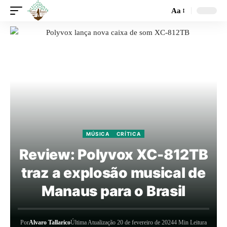
Aa
MÚSICA
CRÍTICA
Review: Polyvox XC-812TB
traz a explosão musical de
Manaus para o Brasil
Por
Alvaro Tallarico
Última Atualização 20 de fevereiro de 2024
4 Min Leitura