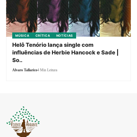
MÚSICA
CRÍTICA
NOTÍCIAS
Helô Tenório lança single com
influências de Herbie Hancock e Sade |
So..
Alvaro Tallarico
4 Min Leitura