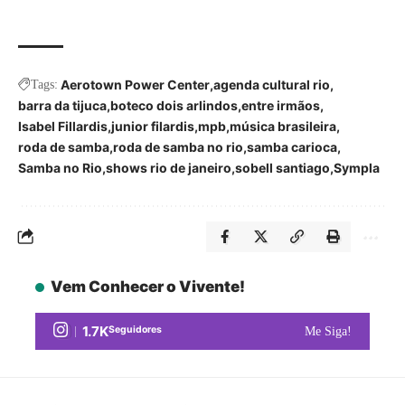
Aerotown Power Center
agenda cultural rio
Tags:
barra da tijuca
boteco dois arlindos
entre irmãos
Isabel Fillardis
junior filardis
mpb
música brasileira
roda de samba
roda de samba no rio
samba carioca
Samba no Rio
shows rio de janeiro
sobell santiago
Sympla
Vem Conhecer o Vivente!
1.7K
Seguidores
Me Siga!