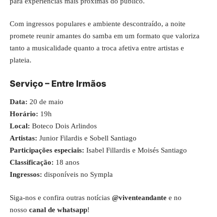
para experiências mais próximas do público.
Com ingressos populares e ambiente descontraído, a noite
promete reunir amantes do samba em um formato que valoriza
tanto a musicalidade quanto a troca afetiva entre artistas e
plateia.
Serviço – Entre Irmãos
Data:
20 de maio
Horário:
19h
Local:
Boteco Dois Arlindos
Artistas:
Junior Filardis e Sobell Santiago
Participações especiais:
Isabel Fillardis e Moisés Santiago
Classificação:
18 anos
Ingressos:
disponíveis no Sympla
Siga-nos e confira outras notícias
@viventeandante
e no
nosso
canal de whatsapp
!