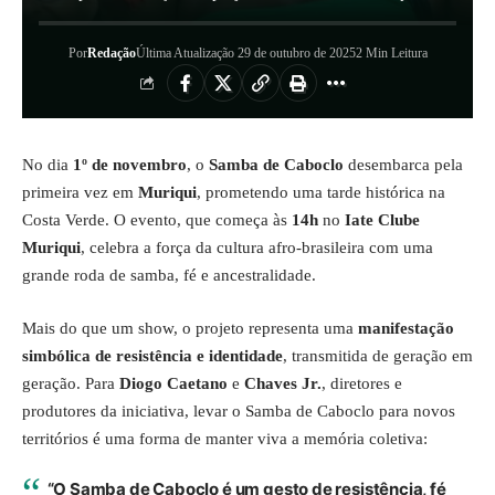
Por
Redação
Última Atualização 29 de outubro de 2025
2 Min Leitura
No dia
1º de novembro
, o
Samba de Caboclo
desembarca pela
primeira vez em
Muriqui
, prometendo uma tarde histórica na
Costa Verde. O evento, que começa às
14h
no
Iate Clube
Muriqui
, celebra a força da cultura afro-brasileira com uma
grande roda de samba, fé e ancestralidade.
Mais do que um show, o projeto representa uma
manifestação
simbólica de resistência e identidade
, transmitida de geração em
geração. Para
Diogo Caetano
e
Chaves Jr.
, diretores e
produtores da iniciativa, levar o Samba de Caboclo para novos
territórios é uma forma de manter viva a memória coletiva:
“O Samba de Caboclo é um gesto de resistência, fé