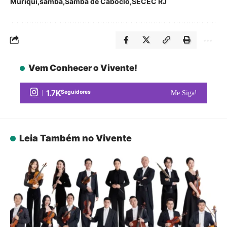
Muriqui
samba
Samba de Caboclo
SECEC RJ
Vem Conhecer o Vivente!
1.7K
Seguidores
Me Siga!
Leia Também no Vivente