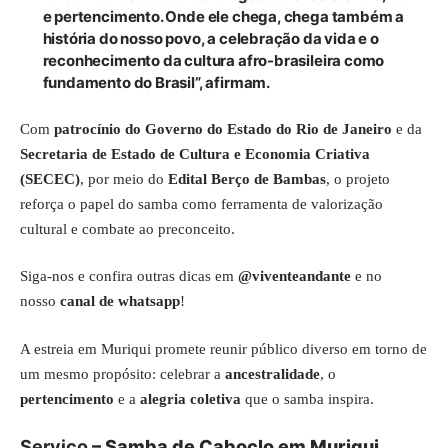
e pertencimento. Onde ele chega, chega também a
história do nosso povo, a celebração da vida e o
reconhecimento da cultura afro-brasileira como
fundamento do Brasil”, afirmam.
Com
patrocínio do Governo do Estado do Rio de Janeiro
e da
Secretaria de Estado de Cultura e Economia Criativa
(SECEC)
, por meio do
Edital Berço de Bambas
, o projeto
reforça o papel do samba como ferramenta de valorização
cultural e combate ao preconceito.
Siga-nos e confira outras dicas em
@viventeandante
e no
nosso
canal de whatsapp
!
A estreia em Muriqui promete reunir público diverso em torno de
um mesmo propósito: celebrar a
ancestralidade
, o
pertencimento
e a
alegria coletiva
que o samba inspira.
Serviço
– Samba de Caboclo em Muriqui