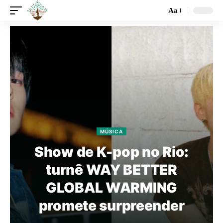
Aa
MÚSICA
Show de K-pop no Rio:
turnê WAY BETTER
GLOBAL WARMING
promete surpreender