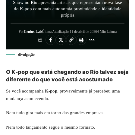
Show no Rio apresenta artistas que representam nova fase
do K-pop com mais autonomia proximidade e identidade
própria
Por
Genius Lab
Última Atualização 11 de abril de 2026
4 Min Leitura
divulgação
O K-pop que está chegando ao Rio talvez seja
diferente do que você está acostumado
Se você acompanha
K-pop
, provavelmente já percebeu uma
mudança acontecendo.
Nem tudo gira mais em torno das grandes empresas.
Nem todo lançamento segue o mesmo formato.