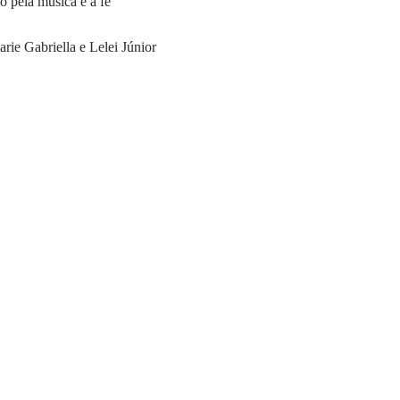
 pela música e a fé
ie Gabriella e Lelei Júnior