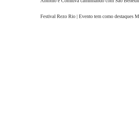
Antônio e Comitiva caminhando com São Benedito
Festival Rezo Rio | Evento tem como destaques Mar