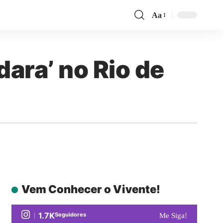
Aa
ara’ no Rio de
Vem Conhecer o Vivente!
1.7K
Seguidores
Me Siga!