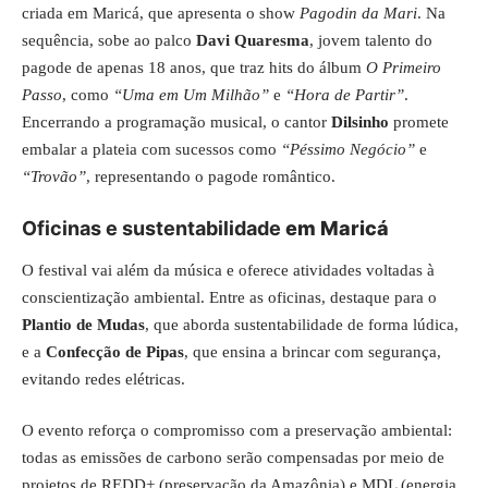
criada em Maricá, que apresenta o show
Pagodin da Mari
. Na
sequência, sobe ao palco
Davi Quaresma
, jovem talento do
pagode de apenas 18 anos, que traz hits do álbum
O Primeiro
Passo
, como
“Uma em Um Milhão”
e
“Hora de Partir”
.
Encerrando a programação musical, o cantor
Dilsinho
promete
embalar a plateia com sucessos como
“Péssimo Negócio”
e
“Trovão”
, representando o pagode romântico.
Oficinas e sustentabilidade
em Maricá
O festival vai além da música e oferece atividades voltadas à
conscientização ambiental. Entre as oficinas, destaque para o
Plantio de Mudas
, que aborda sustentabilidade de forma lúdica,
e a
Confecção de Pipas
, que ensina a brincar com segurança,
evitando redes elétricas.
O evento reforça o compromisso com a preservação ambiental:
todas as emissões de carbono serão compensadas por meio de
projetos de REDD+ (preservação da Amazônia) e MDL (energia