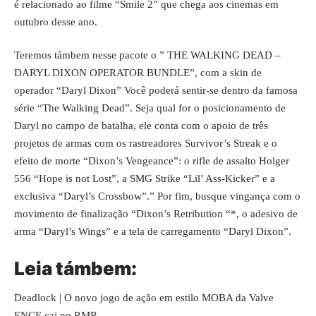
é relacionado ao filme “Smile 2” que chega aos cinemas em
outubro desse ano.
Teremos támbem nesse pacote o ” THE WALKING DEAD –
DARYL DIXON OPERATOR BUNDLE”, com a skin de
operador “Daryl Dixon” Você poderá sentir-se dentro da famosa
série “The Walking Dead”. Seja qual for o posicionamento de
Daryl no campo de batalha, ele conta com o apoio de três
projetos de armas com os rastreadores Survivor’s Streak e o
efeito de morte “Dixon’s Vengeance”: o rifle de assalto Holger
556 “Hope is not Lost”, a SMG Strike “Lil’ Ass-Kicker” e a
exclusiva “Daryl’s Crossbow”.” Por fim, busque vingança com o
movimento de finalização “Dixon’s Retribution “*, o adesivo de
arma “Daryl’s Wings” e a tela de carregamento “Daryl Dixon”.
Leia támbem:
Deadlock | O novo jogo de ação em estilo MOBA da Valve
ENCE cai no RMR