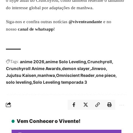
o hype atual do Crunchyroll, como também redefine o tamanho
do interesse global por adaptações de manhwa.
Siga-nos e confira outras notícias
@viventeandante
e no
nosso
canal de whatsapp
!
anime 2026
anime Solo Leveling
Crunchyroll
Tags:
Crunchyroll Anime Awards
demon slayer
Jinwoo
Jujutsu Kaisen
manhwa
Omniscient Reader
one piece
solo leveling
Solo Leveling temporada 3
Vem Conhecer o Vivente!