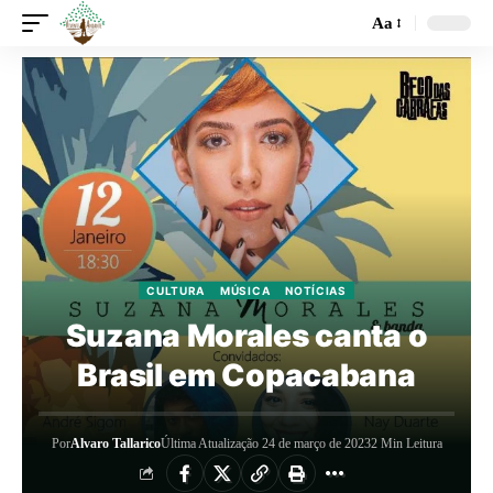
Aa
CULTURA
MÚSICA
NOTÍCIAS
Suzana Morales canta o
Brasil em Copacabana
Por
Alvaro Tallarico
Última Atualização 24 de março de 2023
2 Min Leitura