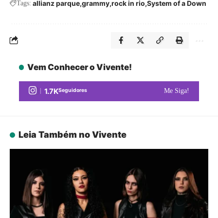
allianz parque
grammy
rock in rio
System of a Down
Tags:
Vem Conhecer o Vivente!
1.7K
Seguidores
Me Siga!
Leia Também no Vivente