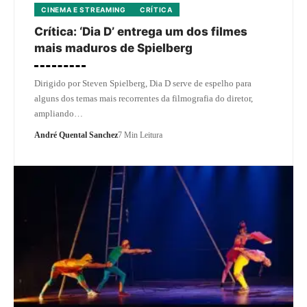
CINEMA E STREAMING
CRÍTICA
Crítica: ‘Dia D’ entrega um dos filmes
mais maduros de Spielberg
Dirigido por Steven Spielberg, Dia D serve de espelho para
alguns dos temas mais recorrentes da filmografia do diretor,
ampliando…
André Quental Sanchez
7 Min Leitura