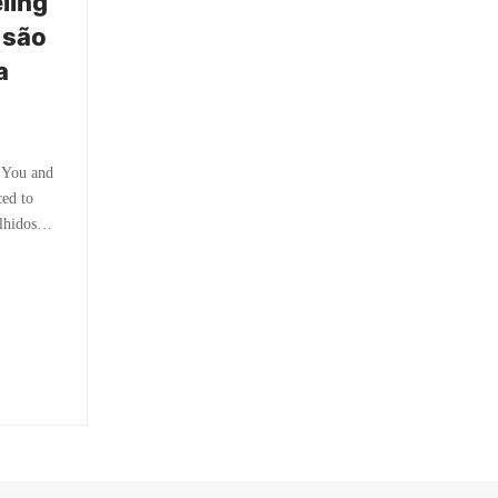
ling
 são
a
, You and
ced to
olhidos…