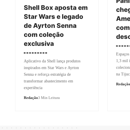
Pani
Shell Box aposta em
cheg
Star Wars e legado
Amer
de Ayrton Senna
com 
com coleção
des
exclusiva
Espaços 
1,3 mil 
Aplicativo da Shell lança produtos
colecion
inspirados em Star Wars e Ayrton
na Tijuc
Senna e reforça estratégia de
transformar abastecimento em
Redaçã
experiência
Redação
3 Min Leitura