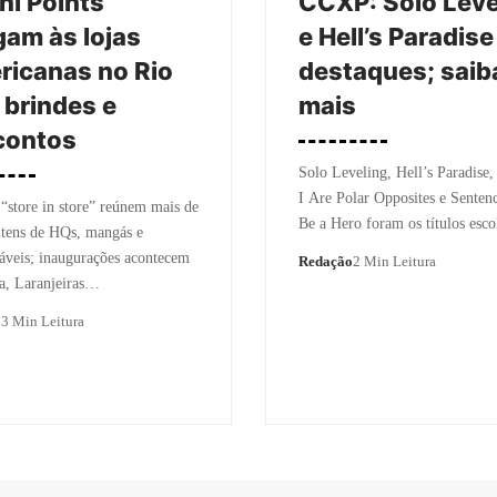
ni Points
CCXP: Solo Leve
am às lojas
e Hell’s Paradise
icanas no Rio
destaques; saib
brindes e
mais
contos
Solo Leveling, Hell’s Paradise
I Are Polar Opposites e Senten
“store in store” reúnem mais de
Be a Hero foram os títulos esc
itens de HQs, mangás e
áveis; inaugurações acontecem
Redação
2 Min Leitura
a, Laranjeiras…
o
3 Min Leitura