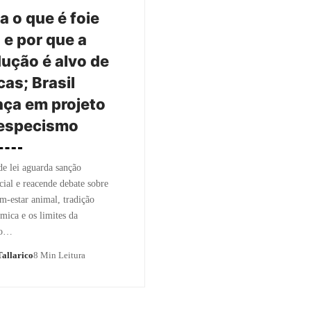
a o que é foie
 e por que a
ução é alvo de
icas; Brasil
ça em projeto
iespecismo
de lei aguarda sanção
cial e reacende debate sobre
em-estar animal, tradição
mica e os limites da
ão…
allarico
8 Min Leitura