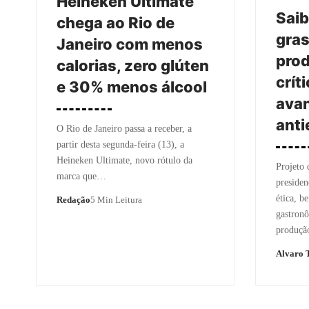
Heineken Ultimate
Saib
chega ao Rio de
gras
Janeiro com menos
prod
calorias, zero glúten
crít
e 30% menos álcool
avan
ant
O Rio de Janeiro passa a receber, a
partir desta segunda-feira (13), a
Heineken Ultimate, novo rótulo da
Projeto 
marca que…
presiden
ética, b
Redação
5 Min Leitura
gastronô
produç
Alvaro T