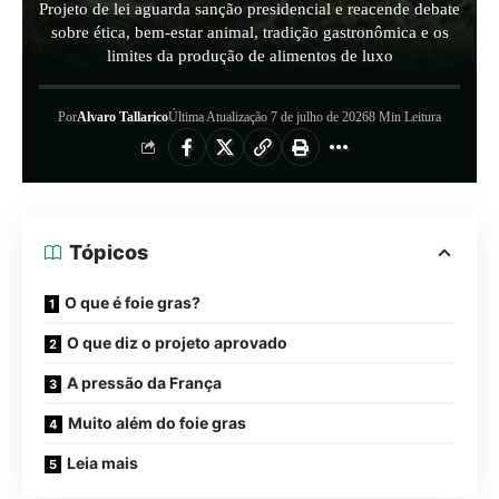
Projeto de lei aguarda sanção presidencial e reacende debate
sobre ética, bem-estar animal, tradição gastronômica e os
limites da produção de alimentos de luxo
Por
Alvaro Tallarico
Última Atualização 7 de julho de 2026
8 Min Leitura
Tópicos
O que é foie gras?
O que diz o projeto aprovado
A pressão da França
Muito além do foie gras
Leia mais