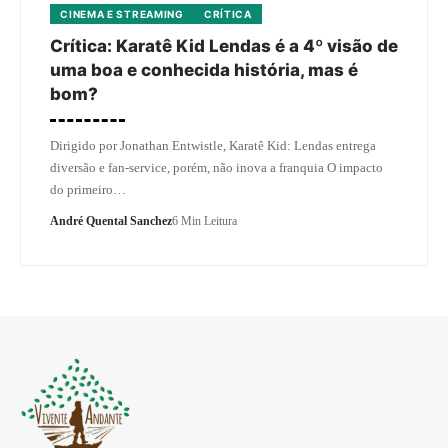
CINEMA E STREAMING
CRÍTICA
Crítica: Karatê Kid Lendas é a 4º visão de
uma boa e conhecida história, mas é
bom?
Dirigido por Jonathan Entwistle, Karatê Kid: Lendas entrega
diversão e fan-service, porém, não inova a franquia O impacto
do primeiro…
André Quental Sanchez
6 Min Leitura