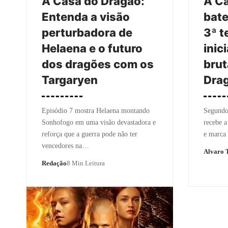
A Casa do Dragão:
A C
Entenda a visão
bate
perturbadora de
3ª t
Helaena e o futuro
inic
dos dragões com os
brut
Targaryen
Dra
Episódio 7 mostra Helaena montando
Segundo 
Sonhofogo em uma visão devastadora e
recebe a
reforça que a guerra pode não ter
e marca 
vencedores na…
Alvaro T
Redação
8 Min Leitura