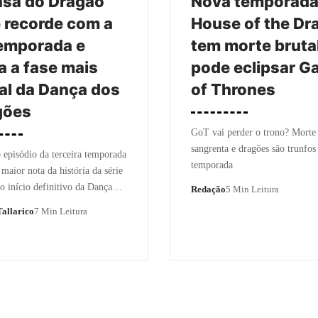
asa do Dragão
Nova temporada
 recorde com a
House of the Dr
emporada e
tem morte brutal
ia a fase mais
pode eclipsar 
al da Dança dos
of Thrones
gões
GoT vai perder o trono? Morte
sangrenta e dragões são trunfos
episódio da terceira temporada
temporada
 maior nota da história da série
o início definitivo da Dança…
Redação
5 Min Leitura
allarico
7 Min Leitura