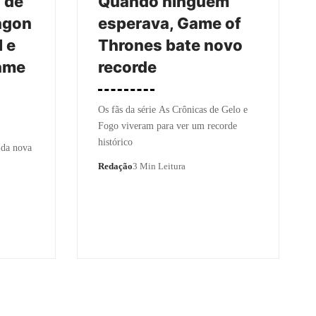
 de
Quando ninguém
agon
esperava, Game of
 e
Thrones bate novo
Game
recorde
Os fãs da série As Crônicas de Gelo e
Fogo viveram para ver um recorde
histórico
 da nova
Redação
3 Min Leitura