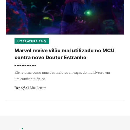
LITERATURA E HQ
Marvel revive vilão mal utilizado no MCU
contra novo Doutor Estranho
Ele retorna como uma das maiores ameaças do multiverso em
um confronto épico
Redação
3 Min Leitura