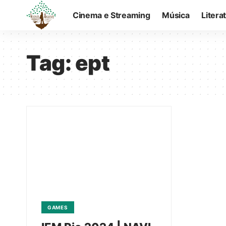
Cinema e Streaming
Música
Litera
Tag:
ept
GAMES