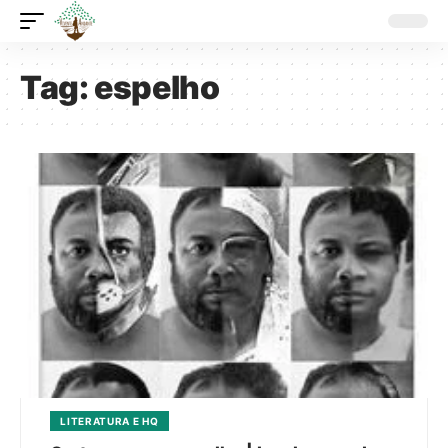
Tag:
espelho
LITERATURA E HQ