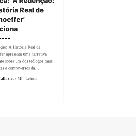
ica: ‘A Redenção:
stória Real de
oeffer’
ciona
ão: A História Real de
er apresenta uma narrativa
te sobre um dos teólogos mais
tes e controversos da…
allarico
3 Min Leitura