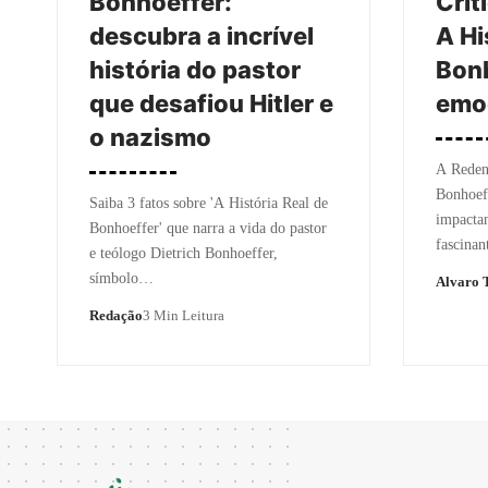
Bonhoeffer:
Crít
descubra a incrível
A Hi
história do pastor
Bonh
que desafiou Hitler e
emo
o nazismo
A Redenç
Bonhoeff
Saiba 3 fatos sobre 'A História Real de
impactan
Bonhoeffer' que narra a vida do pastor
fascinan
e teólogo Dietrich Bonhoeffer,
símbolo…
Alvaro T
Redação
3 Min Leitura