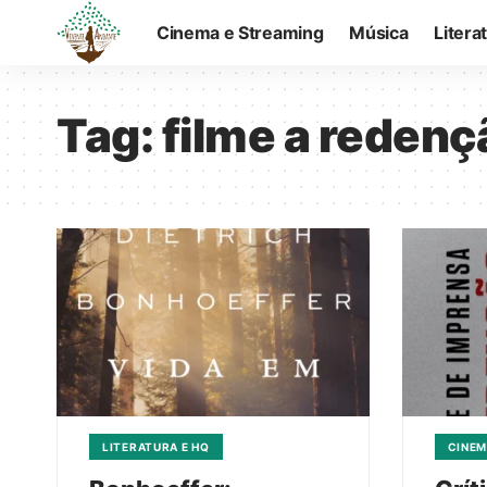
Cinema e Streaming
Música
Litera
Tag:
filme a redenç
LITERATURA E HQ
CINEM