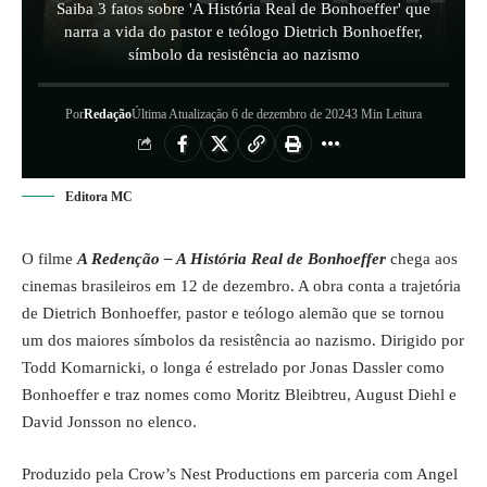
Saiba 3 fatos sobre 'A História Real de Bonhoeffer' que
narra a vida do pastor e teólogo Dietrich Bonhoeffer,
símbolo da resistência ao nazismo
Por
Redação
Última Atualização 6 de dezembro de 2024
3 Min Leitura
Editora MC
O filme
A Redenção – A História Real de Bonhoeffer
chega aos
cinemas brasileiros em 12 de dezembro. A obra conta a trajetória
de Dietrich Bonhoeffer, pastor e teólogo alemão que se tornou
um dos maiores símbolos da resistência ao nazismo. Dirigido por
Todd Komarnicki, o longa é estrelado por Jonas Dassler como
Bonhoeffer e traz nomes como Moritz Bleibtreu, August Diehl e
David Jonsson no elenco.
Produzido pela Crow’s Nest Productions em parceria com Angel