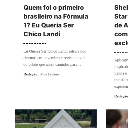
Quem foi o primeiro
Shel
brasileiro na Fórmula
Star
1? Eu Queria Ser
de 
Chico Landi
com
excl
Eu Queria Ser Chico Landi estreia nos
cinemas em novembro e revisita a vida
Aplicati
do piloto que abriu caminho para…
inspirad
Senna e 
Redação
5 Min Leitura
transfo
experiên
Redaçã