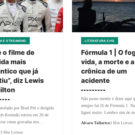
A E STREAMING
LITERATURA E HQ
é o filme de
Fórmula 1 | O fog
ida mais
vida, a morte e a
ntico que já
crônica de um
tiu”, diz Lewis
acidente
ilton
Não posso mentir e dizer aqui 
sempre fui fã de Fórmula 1. N
trelado por Brad Pitt e dirigido
liguei muito. Lembro sim de
ph Kosinski estreia em 26 de
traz cenas gravadas nos…
Alvaro Tallarico
3 Min Leitura
o
3 Min Leitura