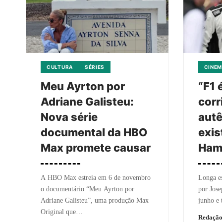
CULTURA
SÉRIES
CINEM
Meu Ayrton por
“F1 
Adriane Galisteu:
corr
Nova série
autê
documental da HBO
exis
Max promete causar
Ham
A HBO Max estreia em 6 de novembro
Longa es
o documentário “Meu Ayrton por
por Jose
Adriane Galisteu”, uma produção Max
junho e 
Original que…
Redaçã