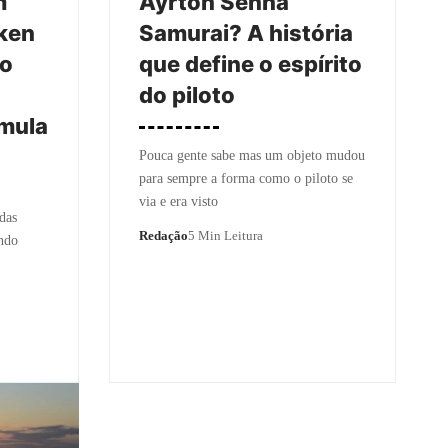
m
Ayrton Senna
ken
Samurai? A história
ão
que define o espírito
do piloto
rmula
Pouca gente sabe mas um objeto mudou
para sempre a forma como o piloto se
via e era visto
 das
Redação
5 Min Leitura
ando