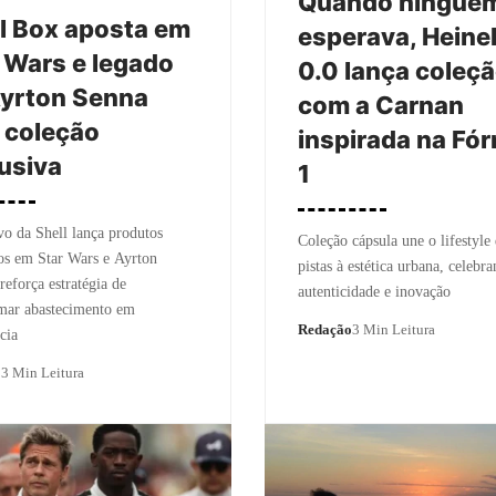
Quando ningué
l Box aposta em
esperava, Heine
 Wars e legado
0.0 lança coleç
Ayrton Senna
com a Carnan
 coleção
inspirada na Fó
usiva
1
vo da Shell lança produtos
Coleção cápsula une o lifestyle
os em Star Wars e Ayrton
pistas à estética urbana, celebr
reforça estratégia de
autenticidade e inovação
rmar abastecimento em
Redação
3 Min Leitura
cia
o
3 Min Leitura