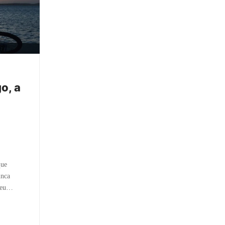
o, a
que
unca
 meu…