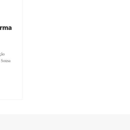
urma
ção
e Sousa