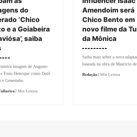
bam as
Influencer Isaac
agens do
Amendoim será
rado ‘Chico
Chico Bento em
o e a Goiabeira
novo filme da T
viósa’, saiba
da Mônica
s
Saiba mais sobre a nova adapta
baseada na obra de Mauricio d
primeira imagem de Augusto
 e Enzo Henrique como Dotô
Redação
2 Min Leitura
o e Genesinho
allarico
2 Min Leitura