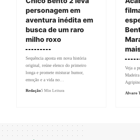
Chico Bento 2 leva
Aca
personagem em
film
aventura inédita em
espe
busca de um raro
Bent
milho roxo
Mara
mai
Sequência aposta em nova história
original, reúne elenco do primeiro
Veja a 
longa e promete misturar humor,
Madeira
emoção e a vida no…
Agripin
Redação
5 Min Leitura
Alvaro T