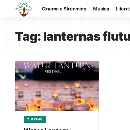
Cinema e Streaming
Música
Litera
Tag:
lanternas flut
TURISMO