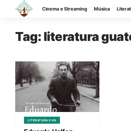
Cinema e Streaming
Música
Litera
Tag:
literatura gua
LITERATURA E HQ