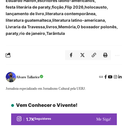
Eduardo Halfon
escritores latino-americanos
festa literária de paraty
ficção
Flip 2026
holocausto
lançamento de livro
literatura contemporânea
literatura guatemalteca
literatura latino-americana
Livraria da Travessa
livros
Memória
O boxeador polonês
paraty
rio de janeiro
Tarântula
Alvaro Tallarico
Jornalista especializado em Jornalismo Cultural pela UERJ.
Vem Conhecer o Vivente!
1.7K
Seguidores
Me Siga!