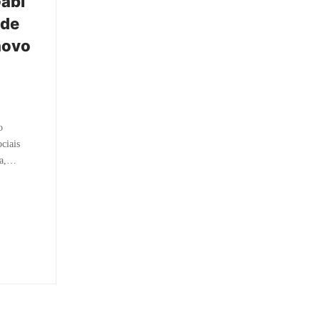
Gabi
 de
novo
o
ciais
ja,…