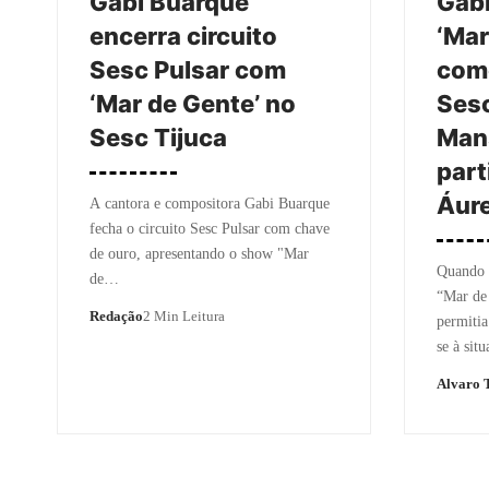
Gabi Buarque
Gabi
encerra circuito
‘Mar
Sesc Pulsar com
come
‘Mar de Gente’ no
Sesc
Sesc Tijuca
Man
part
Áure
A cantora e compositora Gabi Buarque
fecha o circuito Sesc Pulsar com chave
de ouro, apresentando o show "Mar
Quando 
de…
“Mar de
Redação
2 Min Leitura
permitia
se à sit
Alvaro T