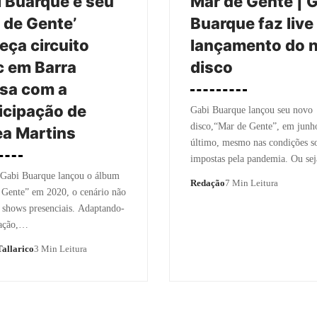
 Buarque e seu
Mar de Gente | 
 de Gente’
Buarque faz live
ça circuito
lançamento do 
 em Barra
disco
sa com a
icipação de
Gabi Buarque lançou seu novo
disco,“Mar de Gente”, em junh
a Martins
último, mesmo nas condições so
impostas pela pandemia. Ou se
Gabi Buarque lançou o álbum
Redação
7 Min Leitura
 Gente” em 2020, o cenário não
 shows presenciais. Adaptando-
uação,…
allarico
3 Min Leitura