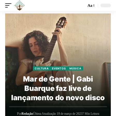
Aa
CULTURA
EVENTOS
MÚSICA
Mar de Gente | Gabi
Buarque faz live de
lançamento do novo disco
Por
Redação
Última Atualização 19 de março de 2023
7 Min Leitura