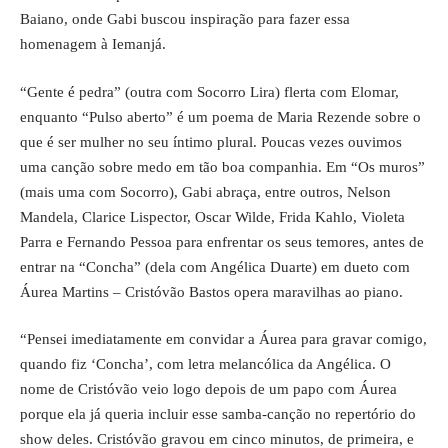
Baiano, onde Gabi buscou inspiração para fazer essa
homenagem à Iemanjá.
“Gente é pedra” (outra com Socorro Lira) flerta com Elomar,
enquanto “Pulso aberto” é um poema de Maria Rezende sobre o
que é ser mulher no seu íntimo plural. Poucas vezes ouvimos
uma canção sobre medo em tão boa companhia. Em “Os muros”
(mais uma com Socorro), Gabi abraça, entre outros, Nelson
Mandela, Clarice Lispector, Oscar Wilde, Frida Kahlo, Violeta
Parra e Fernando Pessoa para enfrentar os seus temores, antes de
entrar na “Concha” (dela com Angélica Duarte) em dueto com
Áurea Martins – Cristóvão Bastos opera maravilhas ao piano.
“Pensei imediatamente em convidar a Áurea para gravar comigo,
quando fiz ‘Concha’, com letra melancólica da Angélica. O
nome de Cristóvão veio logo depois de um papo com Áurea
porque ela já queria incluir esse samba-canção no repertório do
show deles. Cristóvão gravou em cinco minutos, de primeira, e