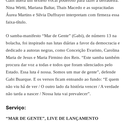
Gabi lidera um sexteto vocal poderoso para fazer a derradeira.
Nina Wirtti, Mariana Baltar, Thais Macedo e as supracitadas
Áurea Martins e Silvia Duffrayer interpretam com firmeza essa
faixa-título.
O samba-manifesto “Mar de Gente” (Gabi), de número 13 na
bolacha, foi inspirado nas lutas diárias a favor da democracia e
dedicado a autoras negras, como Conceição Evaristo, Carolina
Maria de Jesus e Maria Firmino dos Reis. “Este samba também
procura dar voz a todas e todos que foram silenciados pelo
Estado. Essa luta é nossa. Somos um mar de gente”, defende
Gabi Buarque. E os versos ficam entoando ao fundo: “E quem
não viu há de ver / O outro lado da história vencer / A verdade
não tarda a nascer / Nossa luta vai prevalecer”.
Serviço:
“MAR DE GENTE”, LIVE DE LANÇAMENTO