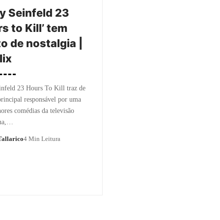
ry Seinfeld 23
s to Kill’ tem
o de nostalgia |
lix
infeld 23 Hours To Kill traz de
principal responsável por uma
ores comédias da televisão
na,…
allarico
4 Min Leitura