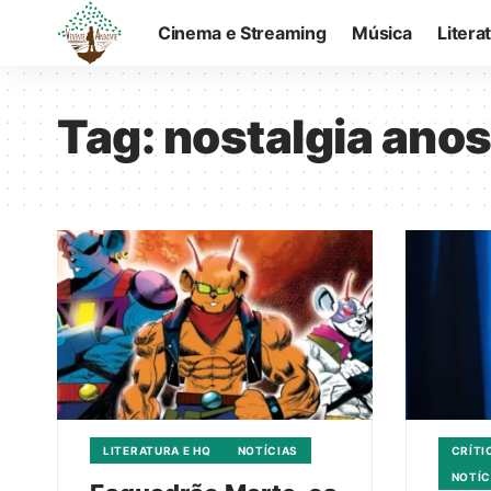
Cinema e Streaming
Música
Litera
Tag:
nostalgia ano
LITERATURA E HQ
NOTÍCIAS
CRÍTI
NOTÍC