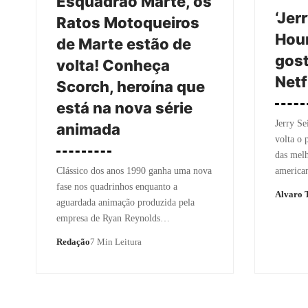
Esquadrão Marte, os
‘Jer
Ratos Motoqueiros
Hour
de Marte estão de
gost
volta! Conheça
Netf
Scorch, heroína que
está na nova série
Jerry Se
animada
volta o 
das melh
Clássico dos anos 1990 ganha uma nova
america
fase nos quadrinhos enquanto a
Alvaro T
aguardada animação produzida pela
empresa de Ryan Reynolds…
Redação
7 Min Leitura