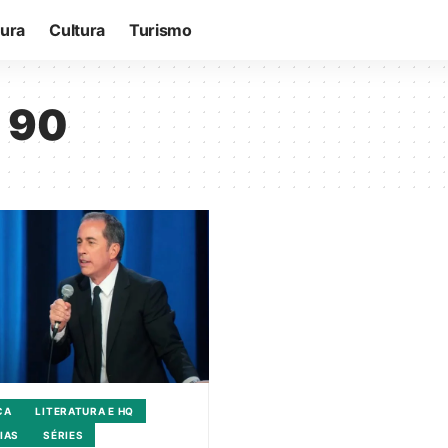
tura
Cultura
Turismo
s 90
CA
LITERATURA E HQ
IAS
SÉRIES