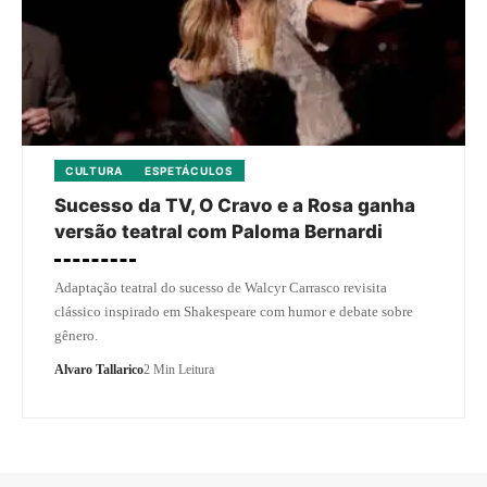
CULTURA
ESPETÁCULOS
Sucesso da TV, O Cravo e a Rosa ganha
versão teatral com Paloma Bernardi
Adaptação teatral do sucesso de Walcyr Carrasco revisita
clássico inspirado em Shakespeare com humor e debate sobre
gênero.
Alvaro Tallarico
2 Min Leitura