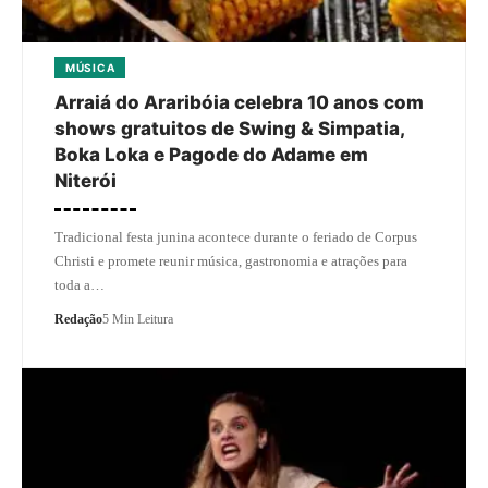
MÚSICA
Arraiá do Araribóia celebra 10 anos com
shows gratuitos de Swing & Simpatia,
Boka Loka e Pagode do Adame em
Niterói
Tradicional festa junina acontece durante o feriado de Corpus
Christi e promete reunir música, gastronomia e atrações para
toda a…
Redação
5 Min Leitura