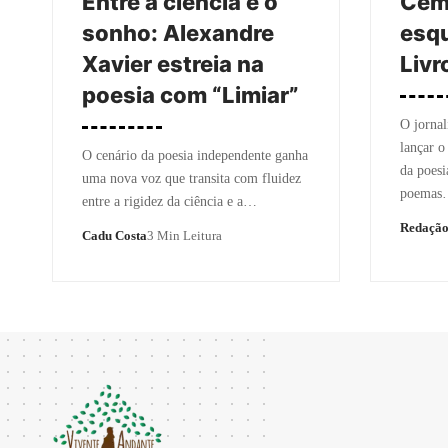
Entre a ciência e o
Cem 
sonho: Alexandre
esqu
Xavier estreia na
Livr
poesia com “Limiar”
O jornal
lançar o
O cenário da poesia independente ganha
da poes
uma nova voz que transita com fluidez
poemas
entre a rigidez da ciência e a…
Redaçã
Cadu Costa
3 Min Leitura