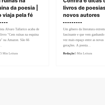
ruínas na
Confira 6 dicas 
ina da poesia |
livros de poesia
o viaja pela fé
novos autores
ista Alvaro Tallarico acaba de
Um gênero da literatura extre
 livro "Cem ruínas na esquina
fascinante e que vem ganhando
ia" na Amazon. São 66
vez mais espaço entre as novas
…
gerações. A poesia…
o
5 Min Leitura
Redação
5 Min Leitura