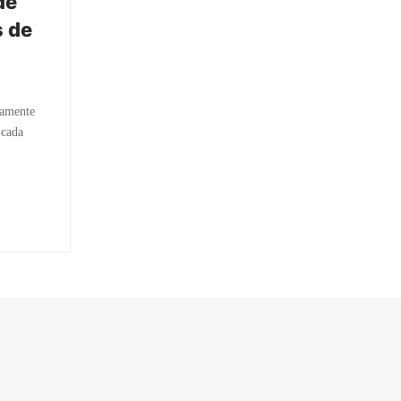
de
s de
mamente
 cada