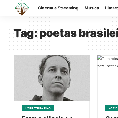
Cinema e Streaming
Música
Litera
Tag:
poetas brasile
LITERATURA E HQ
NOTÍC