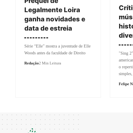
Prequel de
Críti
Legalmente Loira
mús
ganha novidades e
hist
data de estreia
dive
Série “Elle” mostra a juventude de Elle
Woods antes da faculdade de Direito
"Sing 2”
american
Redação
2 Min Leitura
o repert
simples
Felipe 