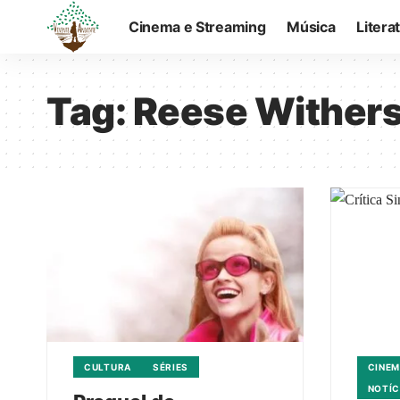
Cinema e Streaming
Música
Litera
Tag:
Reese Wither
CULTURA
SÉRIES
CINEM
NOTÍC