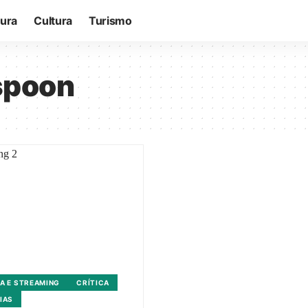
tura
Cultura
Turismo
spoon
A E STREAMING
CRÍTICA
IAS