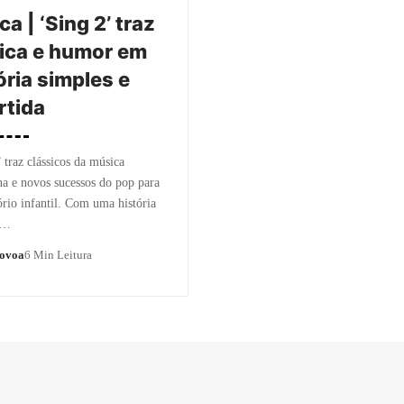
ca | ‘Sing 2’ traz
ica e humor em
ória simples e
rtida
 traz clássicos da música
a e novos sucessos do pop para
ório infantil. Com uma história
,…
Novoa
6 Min Leitura