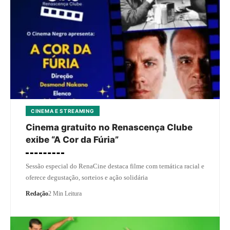
CINEMA E STREAMING
Cinema gratuito no Renascença Clube
exibe “A Cor da Fúria”
Sessão especial do RenaCine destaca filme com temática racial e
oferece degustação, sorteios e ação solidária
Redação
2 Min Leitura