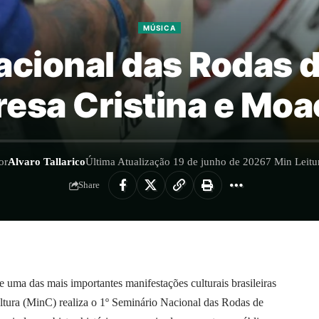
MÚSICA
acional das Rodas
resa Cristina e Moa
or
Alvaro Tallarico
Última Atualização 19 de junho de 2026
7 Min Leitu
Share
e uma das mais importantes manifestações culturais brasileiras
ultura (MinC) realiza o 1º Seminário Nacional das Rodas de