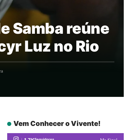
 de Samba reúne
cyr Luz no Rio
ra
Vem Conhecer o Vivente!
1.7K
Seguidores
Me Siga!