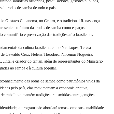
indo sambistas históricos, pesquisadores, gestores públicos,
s de rodas de samba de todo o país.
ácio Gustavo Capanema, no Centro, e o tradicional Renascença
 presente e o futuro das rodas de samba como espaços de
to comunitário e preservação das tradições afro-brasileiras.
ndamentais da cultura brasileira, como Nei Lopes, Teresa
s de Oswaldo Cruz, Helena Theodoro, Nilcemar Nogueira,
uintal e criador do tantan, além de representantes do Ministério
ligadas ao samba e à cultura popular.
econhecimento das rodas de samba como patrimônios vivos da
nidades pelo país, elas movimentam a economia criativa,
 de trabalho e mantêm tradições transmitidas entre gerações.
identidade, a programação abordará temas como sustentabilidade