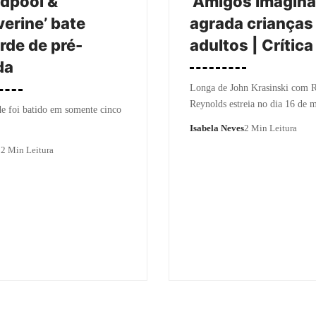
dpool &
‘Amigos Imaginá
erine’ bate
agrada crianças
rde de pré-
adultos | Crítica
da
Longa de John Krasinski com 
Reynolds estreia no dia 16 de m
e foi batido em somente cinco
Isabela Neves
2 Min Leitura
o
2 Min Leitura