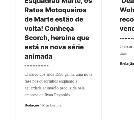
Esquadrão Marte, os
‘Dea
Ratos Motoqueiros
Wolv
de Marte estão de
reco
volta! Conheça
ven
Scorch, heroína que
está na nova série
O record
dias.
animada
Redaçã
Clássico dos anos 1990 ganha uma nova
fase nos quadrinhos enquanto a
aguardada animação produzida pela
empresa de Ryan Reynolds…
Redação
7 Min Leitura