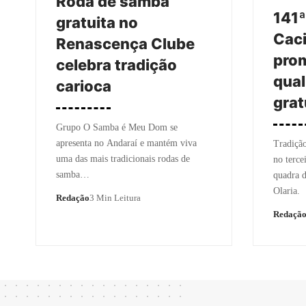
Roda de samba
141ª
gratuita no
Cac
Renascença Clube
pro
celebra tradição
qual
carioca
grat
Grupo O Samba é Meu Dom se
apresenta no Andaraí e mantém viva
Tradição
uma das mais tradicionais rodas de
no terce
samba…
quadra 
Olaria.
Redação
3 Min Leitura
Redaçã