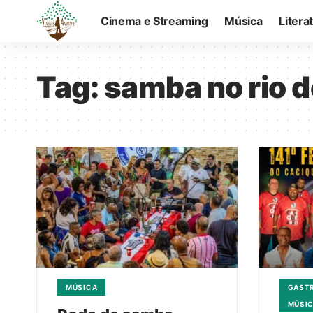
Cinema e Streaming
Música
Litera
Tag:
samba no rio d
MÚSICA
GASTR
MÚSI