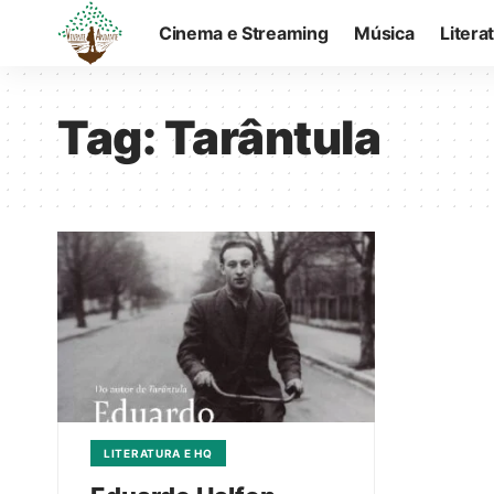
Cinema e Streaming
Música
Litera
Tag:
Tarântula
LITERATURA E HQ