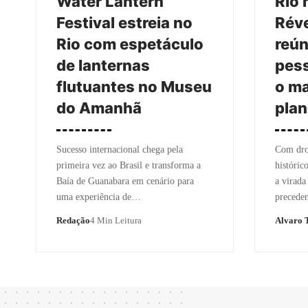
Water Lantern
Rio 
Festival estreia no
Réve
Rio com espetáculo
reún
de lanternas
pess
flutuantes no Museu
o ma
do Amanhã
plan
Sucesso internacional chega pela
Com dron
primeira vez ao Brasil e transforma a
históric
Baía de Guanabara em cenário para
a virad
uma experiência de…
precede
Redação
4 Min Leitura
Alvaro T