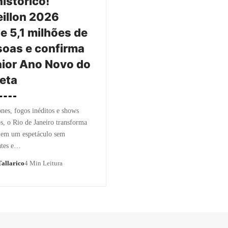
histórico!
illon 2026
e 5,1 milhões de
oas e confirma
ior Ano Novo do
eta
es, fogos inéditos e shows
os, o Rio de Janeiro transforma
a em um espetáculo sem
ntes e…
allarico
4 Min Leitura