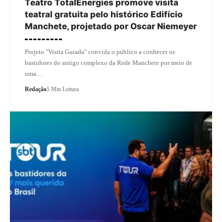
Teatro TotalEnergies promove visita
teatral gratuita pelo histórico Edifício
Manchete, projetado por Oscar Niemeyer
Projeto "Visita Guiada" convida o público a conhecer os
bastidores do antigo complexo da Rede Manchete por meio de
uma…
Redação
5 Min Leitura