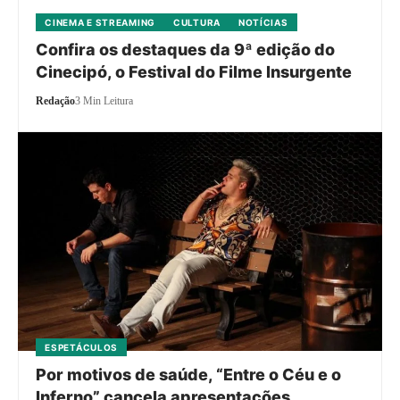
CINEMA E STREAMING
CULTURA
NOTÍCIAS
Confira os destaques da 9ª edição do
Cinecipó, o Festival do Filme Insurgente
Redação
3 Min Leitura
ESPETÁCULOS
Por motivos de saúde, “Entre o Céu e o
Inferno” cancela apresentações