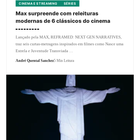
CINEMA E STREAMING
SÉRIES
Max surpreende com releituras
modernas de 6 clássicos do cinema
Lançado pela MAX, REFRAMED: NEXT GEN NARRATIVES,
traz seis curtas-metragens inspirados em filmes como Nasce uma
Estrela e Juventude Transviada …
André Quental Sanchez
5 Min Leitura