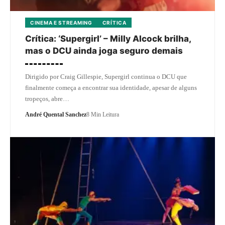
CINEMA E STREAMING
CRÍTICA
Crítica: ‘Supergirl’ – Milly Alcock brilha,
mas o DCU ainda joga seguro demais
Dirigido por Craig Gillespie, Supergirl continua o DCU que
finalmente começa a encontrar sua identidade, apesar de alguns
tropeços, abre…
André Quental Sanchez
8 Min Leitura