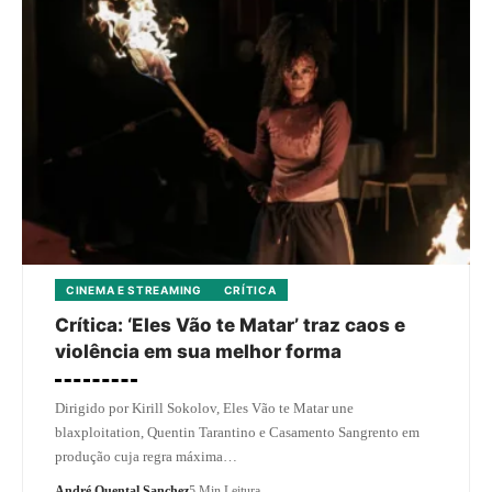
CINEMA E STREAMING
CRÍTICA
Crítica: ‘Eles Vão te Matar’ traz caos e
violência em sua melhor forma
Dirigido por Kirill Sokolov, Eles Vão te Matar une
blaxploitation, Quentin Tarantino e Casamento Sangrento em
produção cuja regra máxima…
André Quental Sanchez
5 Min Leitura