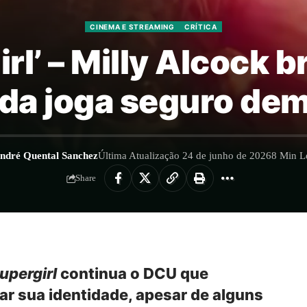
CINEMA E STREAMING
CRÍTICA
irl’ – Milly Alcock 
nda joga seguro dem
ndré Quental Sanchez
Última Atualização 24 de junho de 2026
8 Min Le
Share
upergirl
continua o DCU que
r sua identidade, apesar de alguns