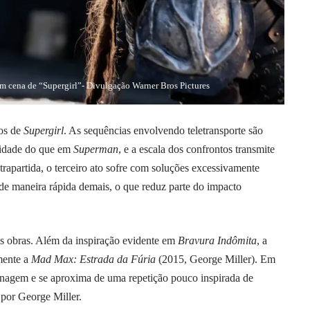
m cena de “Supergirl”- Divulgação Warner Bros Pictures
os de
Supergirl
. As sequências envolvendo teletransporte são
uridade do que em
Superman
, e a escala dos confrontos transmite
apartida, o terceiro ato sofre com soluções excessivamente
 de maneira rápida demais, o que reduz parte do impacto
s obras. Além da inspiração evidente em
Bravura Indômita
, a
mente a
Mad Max: Estrada da Fúria
(2015, George Miller). Em
nagem e se aproxima de uma repetição pouco inspirada de
 por George Miller.