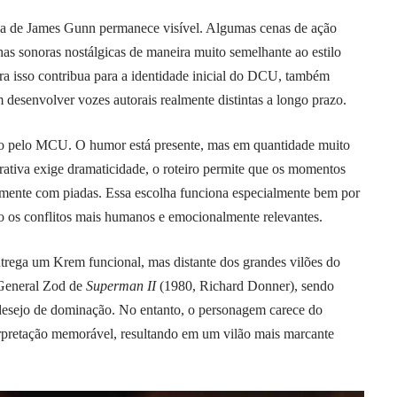
ia de James Gunn permanece visível. Algumas cenas de ação
lhas sonoras nostálgicas de maneira muito semelhante ao estilo
ra isso contribua para a identidade inicial do DCU, também
 desenvolver vozes autorais realmente distintas a longo prazo.
do pelo MCU. O humor está presente, mas em quantidade muito
ativa exige dramaticidade, o roteiro permite que os momentos
emente com piadas. Essa escolha funciona especialmente bem por
ndo os conflitos mais humanos e emocionalmente relevantes.
ntrega um Krem funcional, mas distante dos grandes vilões do
 General Zod de
Superman II
(1980, Richard Donner), sendo
desejo de dominação. No entanto, o personagem carece do
rpretação memorável, resultando em um vilão mais marcante