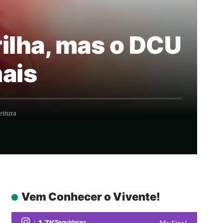
brilha, mas o DCU
ais
itura
Vem Conhecer o Vivente!
1.7K
Seguidores
Me Siga!