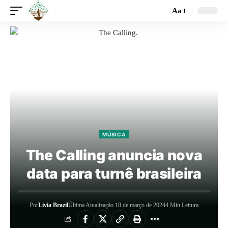
Aa
MÚSICA
The Calling anuncia nova
data para turnê brasileira
Por
Livia Brazil
Última Atualização 18 de março de 2024
4 Min Leitura