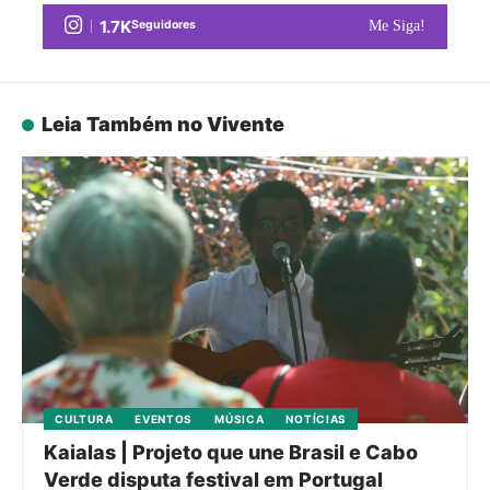
1.7K
Seguidores
Me Siga!
Leia Também no Vivente
CULTURA
EVENTOS
MÚSICA
NOTÍCIAS
Kaialas | Projeto que une Brasil e Cabo
Verde disputa festival em Portugal