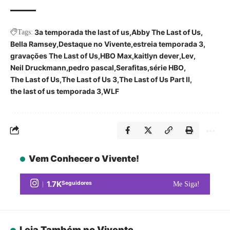
3a temporada the last of us
Abby The Last of Us
Tags:
Bella Ramsey
Destaque no Vivente
estreia temporada 3
gravações The Last of Us
HBO Max
kaitlyn dever
Lev
Neil Druckmann
pedro pascal
Serafitas
série HBO
The Last of Us
The Last of Us 3
The Last of Us Part II
the last of us temporada 3
WLF
Vem Conhecer o Vivente!
1.7K
Seguidores
Me Siga!
Leia Também no Vivente