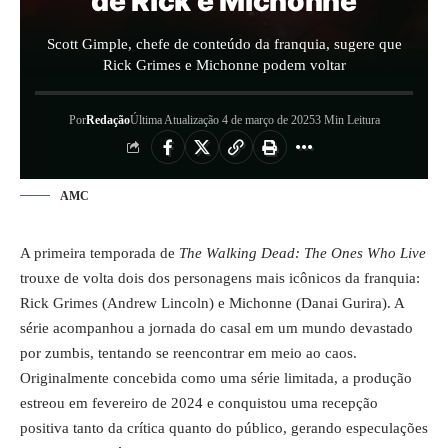
de Rick e Michonne
Scott Gimple, chefe de conteúdo da franquia, sugere que
Rick Grimes e Michonne podem voltar
Por
Redação
Última Atualização 4 de março de 2025
3 Min Leitura
AMC
A primeira temporada de
The Walking Dead: The Ones Who Live
trouxe de volta dois dos personagens mais icônicos da franquia:
Rick Grimes (Andrew Lincoln) e Michonne (Danai Gurira). A
série acompanhou a jornada do casal em um mundo devastado
por zumbis, tentando se reencontrar em meio ao caos.
Originalmente concebida como uma série limitada, a produção
estreou em fevereiro de 2024 e conquistou uma recepção
positiva tanto da crítica quanto do público, gerando especulações