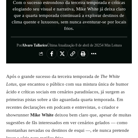
Com o sucesso estrondoso da terceira temporada e críticas
elogiando seu visual e narrativa, Mike White já deixa claro
que a quarta temporada continuará a explorar destinos de
clima quente e luxuosos, sem nunca aventurar-se por locais
frios.
Por
Alvaro Tallarico
Última Atualização 8 de abril de 2025
4 Min Leitura
Após o grande sucesso da terceira temporada de
The White
Lotus
, que encantou o público com sua mistura única de humor
ácido e críticas sociais em cenários paradisíacos, já surgem as
primeiras pistas sobre a tão aguardada quarta temporada. Em
recentes declarações em podcasts e entrevistas, o criador e
showrunner
Mike White
deixou bem claro que, apesar de muitas
sugestões de fãs interessados em ver cenários gelados — como
montanhas nevadas ou destinos de esqui —, ele nunca pretende