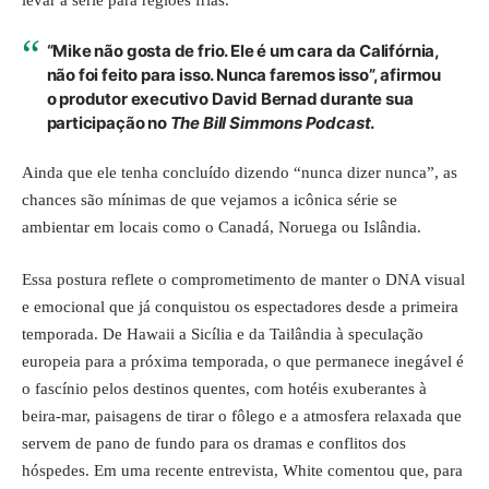
levar a série para regiões frias.
“Mike não gosta de frio. Ele é um cara da Califórnia,
não foi feito para isso. Nunca faremos isso”, afirmou
o produtor executivo
David Bernad
durante sua
participação no
The Bill Simmons Podcast
.
Ainda que ele tenha concluído dizendo “nunca dizer nunca”, as
chances são mínimas de que vejamos a icônica série se
ambientar em locais como o Canadá, Noruega ou Islândia.
Essa postura reflete o comprometimento de manter o DNA visual
e emocional que já conquistou os espectadores desde a primeira
temporada. De Hawaii a Sicília e da Tailândia à speculação
europeia para a próxima temporada, o que permanece inegável é
o fascínio pelos destinos quentes, com hotéis exuberantes à
beira-mar, paisagens de tirar o fôlego e a atmosfera relaxada que
servem de pano de fundo para os dramas e conflitos dos
hóspedes. Em uma recente entrevista, White comentou que, para