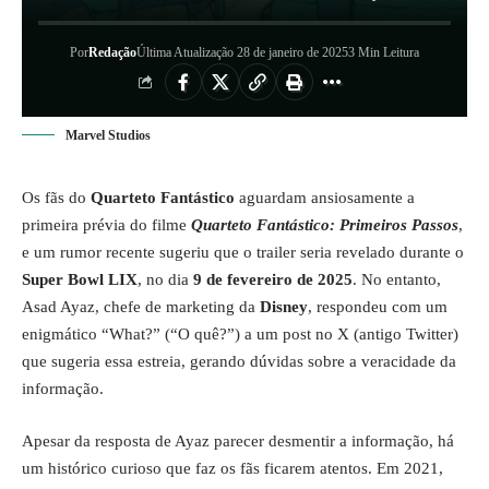
Por
Redação
Última Atualização 28 de janeiro de 2025
3 Min Leitura
Marvel Studios
Os fãs do
Quarteto Fantástico
aguardam ansiosamente a
primeira prévia do filme
Quarteto Fantástico: Primeiros Passos
,
e um rumor recente sugeriu que o trailer seria revelado durante o
Super Bowl LIX
, no dia
9 de fevereiro de 2025
. No entanto,
Asad Ayaz, chefe de marketing da
Disney
, respondeu com um
enigmático “What?” (“O quê?”) a um post no X (antigo Twitter)
que sugeria essa estreia, gerando dúvidas sobre a veracidade da
informação.
Apesar da resposta de Ayaz parecer desmentir a informação, há
um histórico curioso que faz os fãs ficarem atentos. Em 2021,