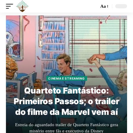
Aa
CINEMA E STREAMING
Quarteto Fantástico:
Primeiros Passos; o trailer
do filme da Marvel vem aí
Estreia do aguardado trailer de Quarteto Fantástico gera
mistério entre fãs e executivo da Disney